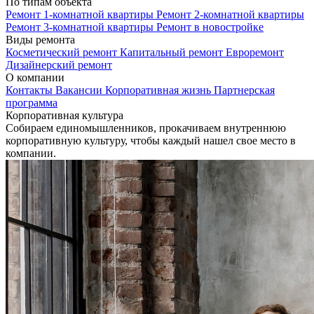
По типам объекта
Ремонт 1-комнатной квартиры
Ремонт 2-комнатной квартиры
Ремонт 3-комнатной квартиры
Ремонт в новостройке
Виды ремонта
Косметический ремонт
Капитальный ремонт
Евроремонт
Дизайнерский ремонт
О компании
Контакты
Вакансии
Корпоративная жизнь
Партнерская
программа
Корпоративная культура
Собираем единомышленников, прокачиваем внутреннюю
корпоративную культуру, чтобы каждый нашел свое место в
компании.