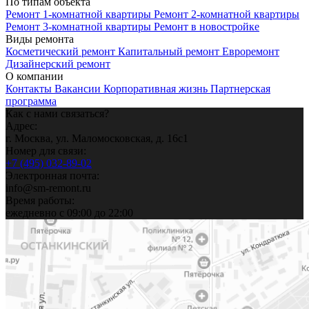
По типам объекта
Ремонт 1-комнатной квартиры
Ремонт 2-комнатной квартиры
Ремонт 3-комнатной квартиры
Ремонт в новостройке
Виды ремонта
Косметический ремонт
Капитальный ремонт
Евроремонт
Дизайнерский ремонт
О компании
Контакты
Вакансии
Корпоративная жизнь
Партнерская
программа
Как с нами
связаться?
Адрес:
г. Москва, ул. Маломосковская, д. 16с1
Номер для связи:
+7 (495) 032-89-02
Электронная почта:
info@sm-remont.ru
Время работы:
ежедневно с 09:00 до 22:00